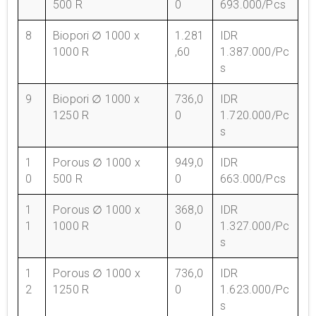
500 R
0
693.000/Pcs
8
Biopori ∅ 1000 x
1.281
IDR
1000 R
,60
1.387.000/Pc
s
9
Biopori ∅ 1000 x
736,0
IDR
1250 R
0
1.720.000/Pc
s
1
Porous ∅ 1000 x
949,0
IDR
0
500 R
0
663.000/Pcs
1
Porous ∅ 1000 x
368,0
IDR
1
1000 R
0
1.327.000/Pc
s
1
Porous ∅ 1000 x
736,0
IDR
2
1250 R
0
1.623.000/Pc
s