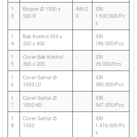
1
Biopori ∅ 1500 x
949,0
IDR
3
500 R
0
1.692.000/Pc
s
1
Bak Kontrol 300 x
-
IDR
4
200 x 400
186.000/Pcs
1
Cover Bak Kontrol
-
IDR
5
300 x 200
39.000/Pcs
1
Cover Sumur ∅
-
IDR
6
1000 LD
380.000/Pcs
1
Cover Sumur ∅
-
IDR
7
1000 HD
547.000/Pcs
1
Cover Sumur ∅
-
IDR
8
1500
1.416.000/Pc
s