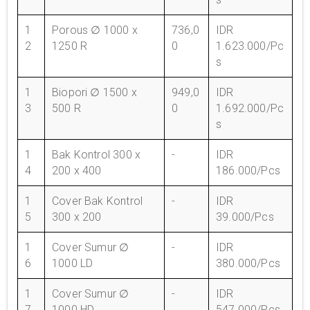
1
Porous ∅ 1000 x
736,0
IDR
2
1250 R
0
1.623.000/Pc
s
1
Biopori ∅ 1500 x
949,0
IDR
3
500 R
0
1.692.000/Pc
s
1
Bak Kontrol 300 x
-
IDR
4
200 x 400
186.000/Pcs
1
Cover Bak Kontrol
-
IDR
5
300 x 200
39.000/Pcs
1
Cover Sumur ∅
-
IDR
6
1000 LD
380.000/Pcs
1
Cover Sumur ∅
-
IDR
7
1000 HD
547.000/Pcs