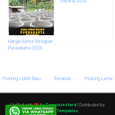
Sukabumi 2026
Subang 2026
Harga Sumur Resapan
Purwakarta 2026
Posting Lebih Baru
Beranda
Posting Lama
Crafted with
by
TemplatesYard
| Distributed by
Gooyaabi Templates