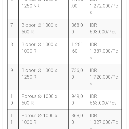
1250 NR
,00
1.272.000/Pc
s
7
Biopori ∅ 1000 x
368,0
IDR
500 R
0
693.000/Pcs
8
Biopori ∅ 1000 x
1.281
IDR
1000 R
,60
1.387.000/Pc
s
9
Biopori ∅ 1000 x
736,0
IDR
1250 R
0
1.720.000/Pc
s
1
Porous ∅ 1000 x
949,0
IDR
0
500 R
0
663.000/Pcs
1
Porous ∅ 1000 x
368,0
IDR
1
1000 R
0
1.327.000/Pc
s