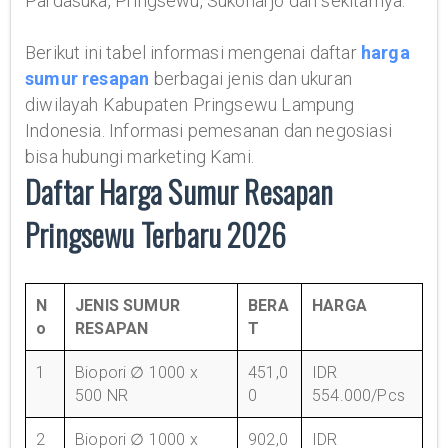
Pardasuka, Pringsewu, Sukoharjo dan sekitarnya.
Berikut ini tabel informasi mengenai daftar
harga
sumur resapan
berbagai jenis dan ukuran
diwilayah Kabupaten Pringsewu Lampung
Indonesia. Informasi pemesanan dan negosiasi
bisa hubungi marketing Kami.
Daftar Harga Sumur Resapan
Pringsewu Terbaru 2026
N
JENIS SUMUR
BERA
HARGA
o
RESAPAN
T
1
Biopori ∅ 1000 x
451,0
IDR
500 NR
0
554.000/Pcs
2
Biopori ∅ 1000 x
902,0
IDR