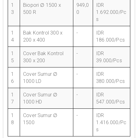
1
Biopori ∅ 1500 x
949,0
IDR
3
500 R
0
1.692.000/Pc
s
1
Bak Kontrol 300 x
-
IDR
4
200 x 400
186.000/Pcs
1
Cover Bak Kontrol
-
IDR
5
300 x 200
39.000/Pcs
1
Cover Sumur ∅
-
IDR
6
1000 LD
380.000/Pcs
1
Cover Sumur ∅
-
IDR
7
1000 HD
547.000/Pcs
1
Cover Sumur ∅
-
IDR
8
1500
1.416.000/Pc
s