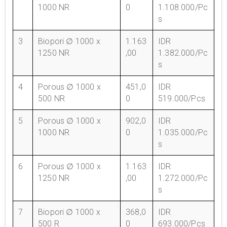
1000 NR
0
1.108.000/Pc
s
3
Biopori ∅ 1000 x
1.163
IDR
1250 NR
,00
1.382.000/Pc
s
4
Porous ∅ 1000 x
451,0
IDR
500 NR
0
519.000/Pcs
5
Porous ∅ 1000 x
902,0
IDR
1000 NR
0
1.035.000/Pc
s
6
Porous ∅ 1000 x
1.163
IDR
1250 NR
,00
1.272.000/Pc
s
7
Biopori ∅ 1000 x
368,0
IDR
500 R
0
693.000/Pcs