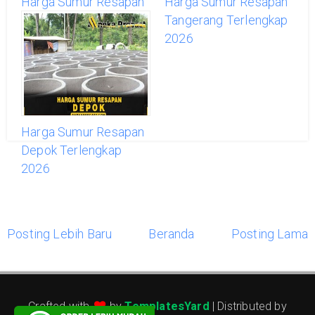
Harga Sumur Resapan
Harga Sumur Resapan
Jakarta Barat
Tangerang Terlengkap
Terlengkap 2026
2026
Harga Sumur Resapan
Depok Terlengkap
2026
Posting Lebih Baru
Beranda
Posting Lama
Crafted with
by
TemplatesYard
| Distributed by