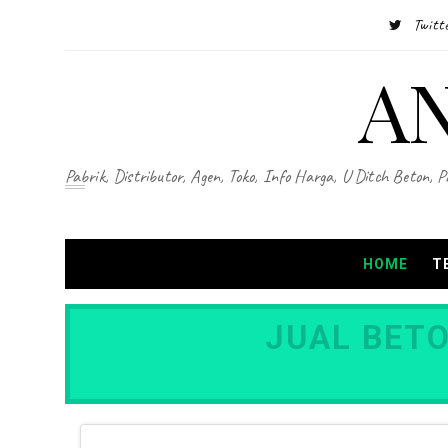
Twitt
A
Pabrik, Distributor, Agen, Toko, Info Harga, U Ditch Beton, 
HOME
T
JUAL BETO