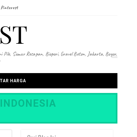
Pinterest
ST
i Pile, Sumur Resapan, Biopori, Gravel Beton, Jakarta, Bogor,
TAR HARGA
 INDONESIA