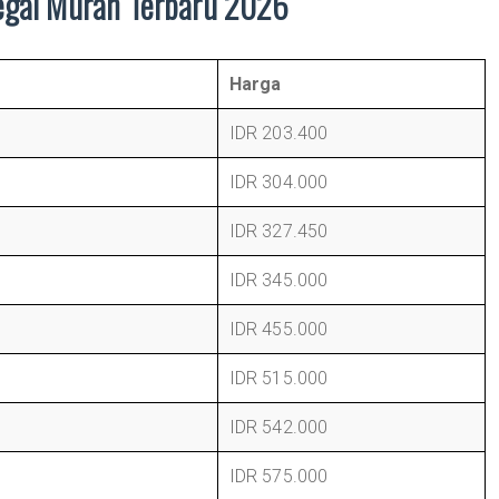
egal Murah Terbaru 2026
Harga
IDR 203.400
IDR 304.000
IDR 327.450
IDR 345.000
IDR 455.000
IDR 515.000
IDR 542.000
IDR 575.000