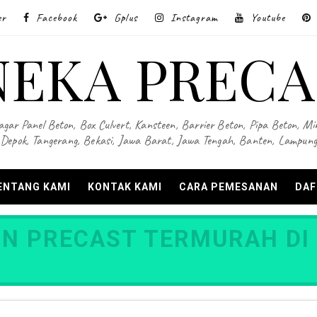
er
Facebook
Gplus
Instagram
Youtube
NEKA PRECA
Pagar Panel Beton, Box Culvert, Kansteen, Barrier Beton, Pipa Beton, Min
Depok, Tangerang, Bekasi, Jawa Barat, Jawa Tengah, Banten, Lampung
ENTANG KAMI
KONTAK KAMI
CARA PEMESANAN
DAF
N PRECAST TERMURAH DI