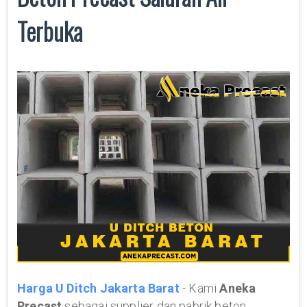
Terbuka
Harga U Ditch Jakarta Barat
- Kami
Aneka
Precast
sebagai supplier dan pabrik beton