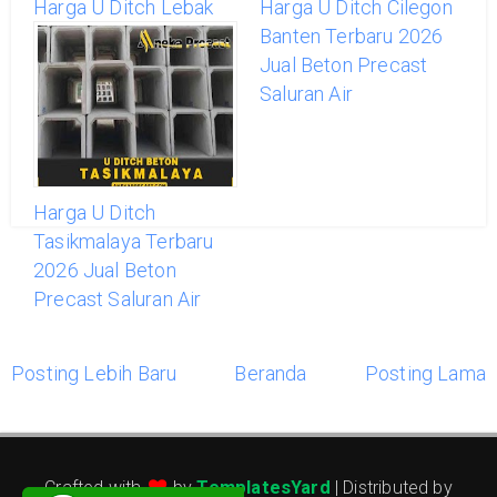
Harga U Ditch Lebak
Harga U Ditch Cilegon
Banten Terbaru 2026
Banten Terbaru 2026
Jual Beton Precast
Jual Beton Precast
Saluran Air
Saluran Air
Harga U Ditch
Tasikmalaya Terbaru
2026 Jual Beton
Precast Saluran Air
Posting Lebih Baru
Beranda
Posting Lama
Crafted with
by
TemplatesYard
| Distributed by