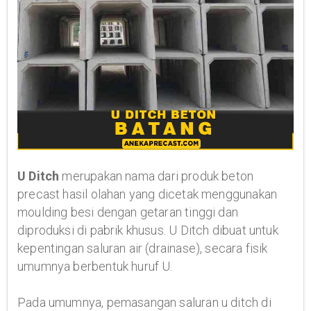
U Ditch
merupakan nama dari produk beton
precast hasil olahan yang dicetak menggunakan
moulding besi dengan getaran tinggi dan
diproduksi di pabrik khusus. U Ditch dibuat untuk
kepentingan saluran air (drainase), secara fisik
umumnya berbentuk huruf U.
Pada umumnya, pemasangan saluran u ditch di