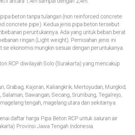
ktif antara 1,4m sampai dengan 2,4m.
ri pipa beton tanpa tulangan (non reinforced concrete
ed concrete pipe). Kedua jenis pipa beton tersebut
pembebanan peruntukannya. Ada yang untuk beban berat
ebanan ringan (Light weight). Pemisahan jenis ini
at se ekonomis mungkin sesuai dengan peruntukanya.
ton RCP diwilayah Solo (Surakarta) yang mencakup
, Grabag, Kajoran, Kaliangkrik, Mertoyudan, Mungkid,
m, Salaman, Sawangan, Secang, Srumbung, Tegalrejo,
 magelang tengah, magelang utara dan sekitarnya.
enai daftar harga Pipa Beton RCP untuk saluran air
akarta) Provinsi Jawa Tengah Indonesia.