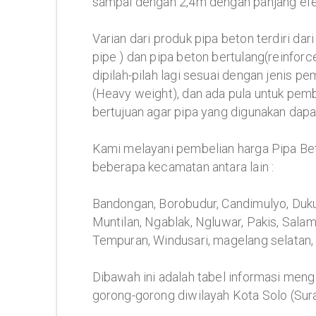
sampai dengan 2,4m dengan panjang efe
Varian dari produk pipa beton terdiri da
pipe ) dan pipa beton bertulang(reinforc
dipilah-pilah lagi sesuai dengan jenis 
(Heavy weight), dan ada pula untuk pemb
bertujuan agar pipa yang digunakan dap
Kami melayani pembelian harga Pipa Be
beberapa kecamatan antara lain :
Bandongan, Borobudur, Candimulyo, Dukun
Muntilan, Ngablak, Ngluwar, Pakis, Sala
Tempuran, Windusari, magelang selatan,
Dibawah ini adalah tabel informasi meng
gorong-gorong diwilayah Kota Solo (Sur