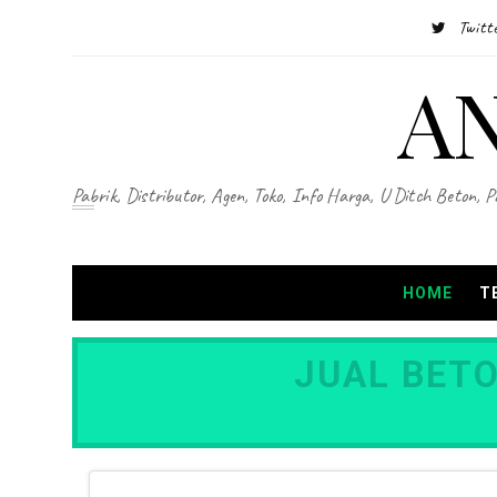
Twitt
A
Pabrik, Distributor, Agen, Toko, Info Harga, U Ditch Beton, 
HOME
T
JUAL BETO