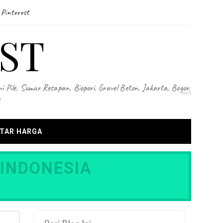
Pinterest
ST
i Pile, Sumur Resapan, Biopori, Gravel Beton, Jakarta, Bogor,
TAR HARGA
 INDONESIA