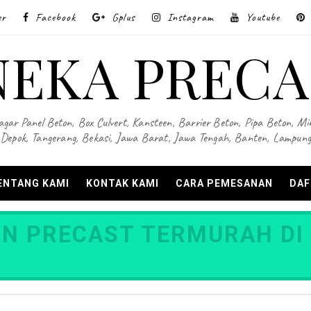
er
Facebook
Gplus
Instagram
Youtube
NEKA PRECA
Pagar Panel Beton, Box Culvert, Kansteen, Barrier Beton, Pipa Beton, Min
Depok, Tangerang, Bekasi, Jawa Barat, Jawa Tengah, Banten, Lampung
ENTANG KAMI
KONTAK KAMI
CARA PEMESANAN
DAF
N PRECAST TERMURAH DI