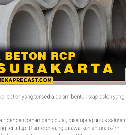
ial beton yang tersedia dalam bentuk siap pakai yang
air dengan penampang bulat, disamping untuk saluran
ng tertutup. Diameter yang ditawarkan antara o,4m