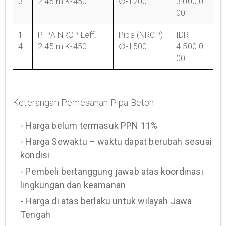
3
2.45 m K-450
∅-1200
3.000.0
00
1
PIPA NRCP Leff.
Pipa (NRCP)
IDR
4
2.45 m K-450
∅-1500
4.500.0
00
Keterangan Pemesanan Pipa Beton :
- Harga belum termasuk PPN 11%
- Harga Sewaktu – waktu dapat berubah sesuai
kondisi
- Pembeli bertanggung jawab atas koordinasi
lingkungan dan keamanan
- Harga di atas berlaku untuk wilayah Jawa
Tengah