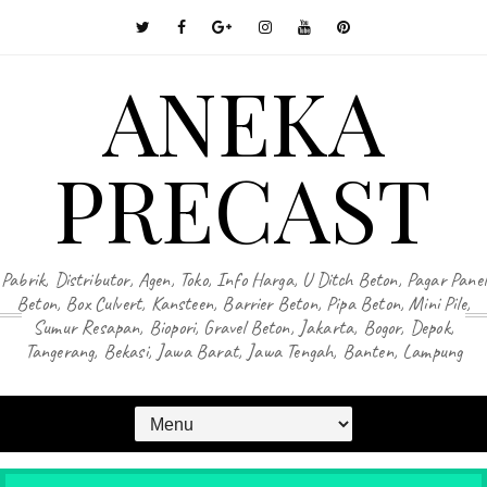
ANEKA
PRECAST
Pabrik, Distributor, Agen, Toko, Info Harga, U Ditch Beton, Pagar Panel
Beton, Box Culvert, Kansteen, Barrier Beton, Pipa Beton, Mini Pile,
Sumur Resapan, Biopori, Gravel Beton, Jakarta, Bogor, Depok,
Tangerang, Bekasi, Jawa Barat, Jawa Tengah, Banten, Lampung