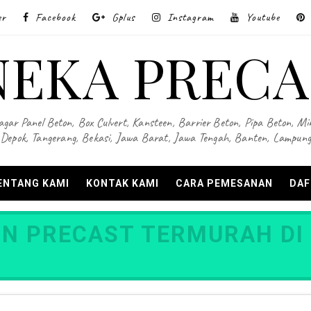
er
Facebook
Gplus
Instagram
Youtube
NEKA PRECA
Pagar Panel Beton, Box Culvert, Kansteen, Barrier Beton, Pipa Beton, Min
Depok, Tangerang, Bekasi, Jawa Barat, Jawa Tengah, Banten, Lampung
ENTANG KAMI
KONTAK KAMI
CARA PEMESANAN
DAF
N PRECAST TERMURAH DI