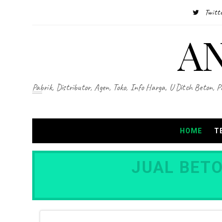
Twitt
A
Pabrik, Distributor, Agen, Toko, Info Harga, U Ditch Beton, 
HOME
T
JUAL BETO