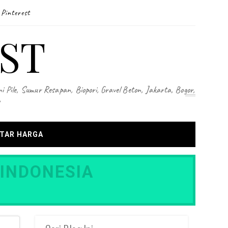
Pinterest
ST
i Pile, Sumur Resapan, Biopori, Gravel Beton, Jakarta, Bogor,
TAR HARGA
 INDONESIA