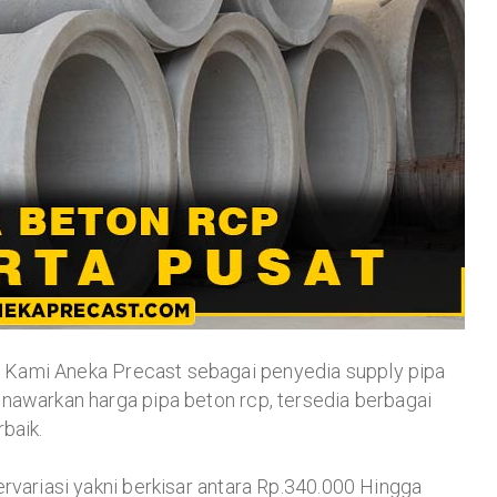
 Kami Aneka Precast sebagai penyedia supply pipa
nawarkan harga pipa beton rcp, tersedia berbagai
baik.
rvariasi yakni berkisar antara Rp.340.000 Hingga