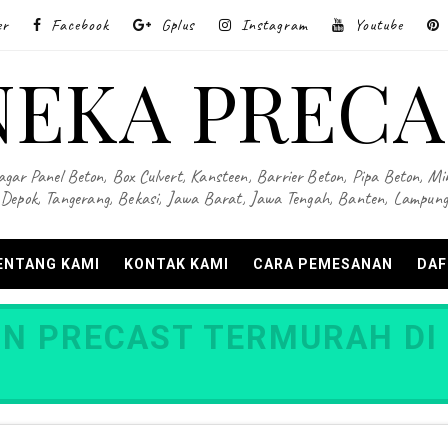
er
Facebook
Gplus
Instagram
Youtube
NEKA PRECA
Pagar Panel Beton, Box Culvert, Kansteen, Barrier Beton, Pipa Beton, Min
Depok, Tangerang, Bekasi, Jawa Barat, Jawa Tengah, Banten, Lampung
ENTANG KAMI
KONTAK KAMI
CARA PEMESANAN
DAF
N PRECAST TERMURAH DI