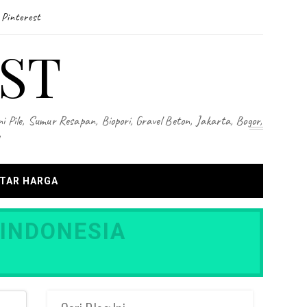
Pinterest
ST
i Pile, Sumur Resapan, Biopori, Gravel Beton, Jakarta, Bogor,
TAR HARGA
 INDONESIA