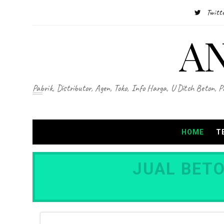
Twitt
A
Pabrik, Distributor, Agen, Toko, Info Harga, U Ditch Beton, 
HOME
T
JUAL BETO