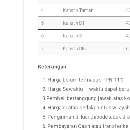
4
Kanstin Taman
4
5
Kanstin B1
4
6
Kanstin S
4
7
Kanstin DKI
6
Keterangan :
1. Harga belum termasuk PPN 11%
2. Harga Sewaktu – waktu dapat beru
3.Pembeli bertanggung jawab atas k
4. Harga di atas berlaku untuk wilay
5. Pengiriman di luar Jabodetabek di
6. Pembayaran Cash atau transfer ke