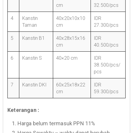
cm
32.500/pcs
4
Kanstin
40x20x10x10
IDR
Taman
cm
27.300/pcs
5
Kanstin B1
40x28x15x16
IDR
cm
40.500/pcs
6
Kanstin S
40×20 cm
IDR
38.500/pcs/
pcs
7
Kanstin DKI
60x25x18x22
IDR
cm
59.300/pcs
Keterangan :
1. Harga belum termasuk PPN 11%
2. Harga Sewaktu – waktu dapat berubah