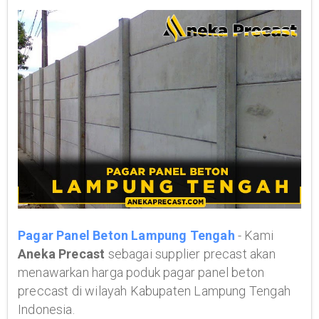
Pagar Panel Beton Lampung Tengah
- Kami
Aneka Precast
sebagai supplier precast akan
menawarkan harga poduk pagar panel beton
preccast di wilayah Kabupaten Lampung Tengah
Indonesia.