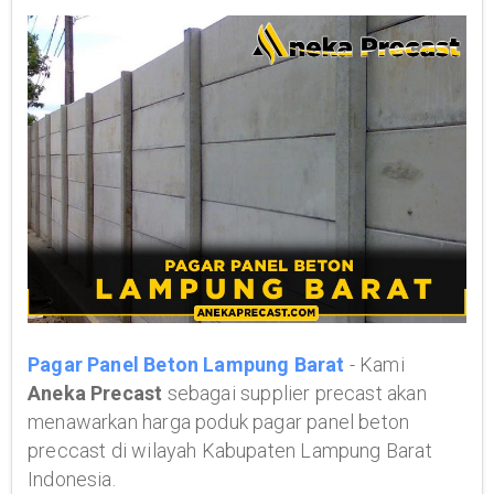
Pagar Panel Beton Lampung Barat
- Kami
Aneka Precast
sebagai supplier precast akan
menawarkan harga poduk pagar panel beton
preccast di wilayah Kabupaten Lampung Barat
Indonesia.