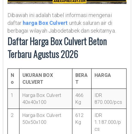
Dibawah ini adalah tabel informasi mengenai
daftar
harga Box Culvert
untuk saluran air di
berbagai wilayah Jabodetabek dan sekitarnya.
Daftar Harga Box Culvert Beton
Terbaru Agustus 2026
N
UKURAN BOX
BERA
HARGA
o
CULVERT
T
1
Harga Box Culvert
466
IDR
40x40x100
Kg
870.000/pcs
2
Harga Box Culvert
612
IDR
50x50x100
Kg
1.187.000/p
cs